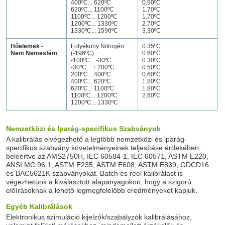
400ºC... 620ºC
0.90ºC
620ºC... 1100ºC
1.70ºC
1100ºC... 1200ºC
1.70ºC
1200ºC... 1330ºC
2.70ºC
1330ºC... 1590ºC
3.30ºC
Hőelemek -
Folyékony Nitrogén
0.35ºC
Nem Nemesfém
(-196ºC)
0.60ºC
-100ºC... -30ºC
0.30ºC
-30ºC... + 200ºC
0.50ºC
200ºC... 400ºC
0.60ºC
400ºC... 620ºC
1.80ºC
620ºC... 1100ºC
1.80ºC
1100ºC... 1200ºC
2.60ºC
1200ºC... 1330ºC
Nemzetközi és Iparág-specifikus Szabványok
A kalibrálás elvégezhető a legtöbb nemzetközi és iparág-
specifikus szabvány követelményeinek teljesítése érdekében,
beleértve az AMS2750H, IEC 60584-1, IEC 60571, ASTM E220,
ANSI MC 96.1, ASTM E235, ASTM E608, ASTM E839, GDCD16
és BAC5621K szabványokat. Batch és reel kalibrálást is
végezhetünk a kiválasztott alapanyagokon, hogy a szigorú
előírásoknak a lehető legmegfelelőbb eredményeket kapjuk.
Egyéb Kalibrálások
Elektronikus szimuláció kijelzők/szabályzók kalibrálásához,