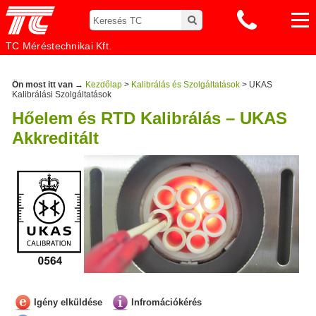
TC Méréstechnikai Kft.
Ön most itt van →
Kezdőlap
>
Kalibrálás és Szolgáltatások
> UKAS
Kalibrálási Szolgáltatások
Hőelem és RTD Kalibrálás – UKAS
Akkreditált
Igény elküldése
Infromációkérés