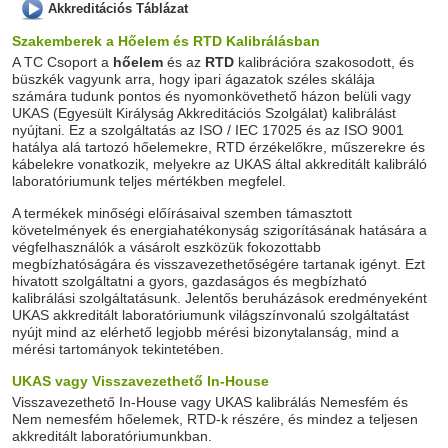
Akkreditációs Táblázat
Szakemberek a Hőelem és RTD Kalibrálásban
A TC Csoport a
hőelem
és az
RTD
kalibrációra szakosodott, és
büszkék vagyunk arra, hogy ipari ágazatok széles skálája
számára tudunk pontos és nyomonkövethető házon belüli vagy
UKAS (Egyesült Királyság Akkreditációs Szolgálat) kalibrálást
nyújtani. Ez a szolgáltatás az ISO / IEC 17025 és az ISO 9001
hatálya alá tartozó hőelemekre, RTD érzékelőkre, műszerekre és
kábelekre vonatkozik, melyekre az UKAS által akkreditált kalibráló
laboratóriumunk teljes mértékben megfelel.
A termékek minőségi előírásaival szemben támasztott
követelmények és energiahatékonyság szigorításának hatására a
végfelhasználók a vásárolt eszközük fokozottabb
megbízhatóságára és visszavezethetőségére tartanak igényt. Ezt
hivatott szolgáltatni a gyors, gazdaságos és megbízható
kalibrálási szolgáltatásunk. Jelentős beruházások eredményeként
UKAS akkreditált laboratóriumunk világszínvonalú szolgáltatást
nyújt mind az elérhető legjobb mérési bizonytalanság, mind a
mérési tartományok tekintetében.
UKAS vagy Visszavezethető In-House
Visszavezethető In-House vagy UKAS kalibrálás Nemesfém és
Nem nemesfém hőelemek, RTD-k részére, és mindez a teljesen
akkreditált laboratóriumunkban.