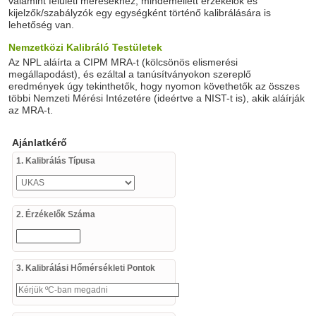
valamint felületi mérésekhez, mindemellett érzékelők és
kijelzők/szabályzók egy egységként történő kalibrálására is
lehetőség van.
Nemzetközi Kalibráló Testületek
Az NPL aláírta a CIPM MRA-t (kölcsönös elismerési
megállapodást), és ezáltal a tanúsítványokon szereplő
eredmények úgy tekinthetők, hogy nyomon követhetők az összes
többi Nemzeti Mérési Intézetére (ideértve a NIST-t is), akik aláírják
az MRA-t.
Ajánlatkérő
1. Kalibrálás Típusa
2. Érzékelők Száma
3. Kalibrálási Hőmérsékleti Pontok