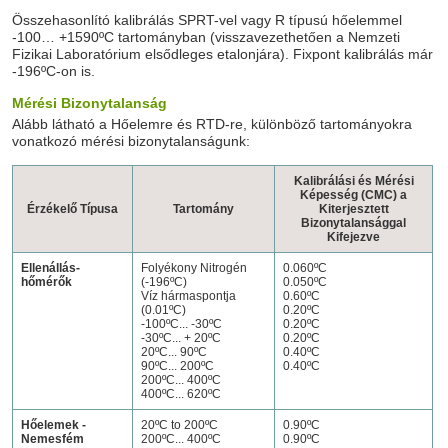
Összehasonlító kalibrálás SPRT-vel vagy R típusú hőelemmel
-100… +1590ºC tartományban (visszavezethetően a Nemzeti
Fizikai Laboratórium elsődleges etalonjára). Fixpont kalibrálás már
-196ºC-on is.
Mérési Bizonytalanság
Alább látható a Hőelemre és RTD-re, különböző tartományokra
vonatkozó mérési bizonytalanságunk:
Kalibrálási és Mérési
Képesség (CMC) a
Érzékelő Típusa
Tartomány
Kiterjesztett
Bizonytalansággal
Kifejezve
Ellenállás-
Folyékony Nitrogén
0.060ºC
hőmérők
(-196ºC)
0.050ºC
Víz hármaspontja
0.60ºC
(0.01ºC)
0.20ºC
-100ºC... -30ºC
0.20ºC
-30ºC... + 20ºC
0.20ºC
20ºC... 90ºC
0.40ºC
90ºC... 200ºC
0.40ºC
200ºC... 400ºC
400ºC... 620ºC
Hőelemek -
20ºC to 200ºC
0.90ºC
Nemesfém
200ºC... 400ºC
0.90ºC