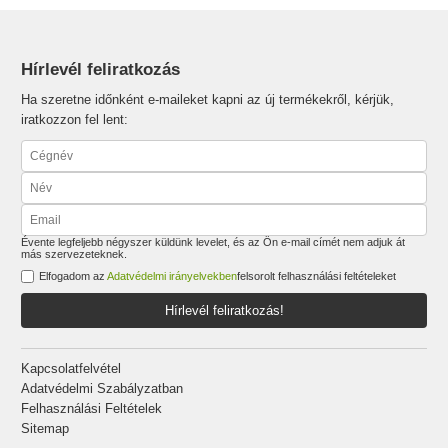
Hírlevél feliratkozás
Ha szeretne időnként e-maileket kapni az új termékekről, kérjük,
iratkozzon fel lent:
Évente legfeljebb négyszer küldünk levelet, és az Ön e-mail címét nem adjuk át
más szervezeteknek.
Elfogadom az
Adatvédelmi irányelvekben
felsorolt felhasználási feltételeket
Hírlevél feliratkozás!
Kapcsolatfelvétel
Adatvédelmi Szabályzatban
Felhasználási Feltételek
Sitemap