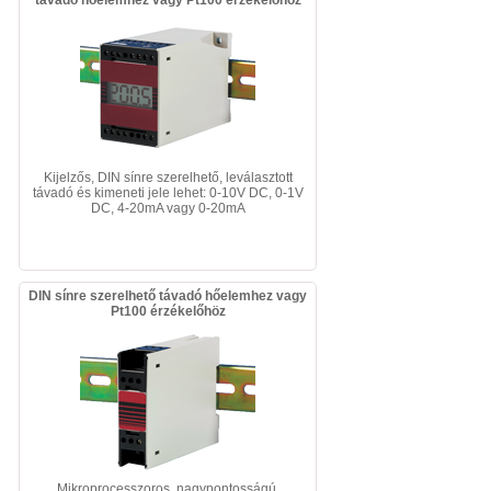
távadó hőelemhez vagy Pt100 érzékelőhöz
Kijelzős, DIN sínre szerelhető, leválasztott
távadó és kimeneti jele lehet: 0-10V DC, 0-1V
DC, 4-20mA vagy 0-20mA
DIN sínre szerelhető távadó hőelemhez vagy
Pt100 érzékelőhöz
Mikroprocesszoros, nagypontosságú,