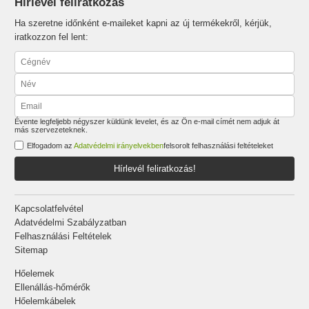
Hírlevél feliratkozás
Ha szeretne időnként e-maileket kapni az új termékekről, kérjük,
iratkozzon fel lent:
Évente legfeljebb négyszer küldünk levelet, és az Ön e-mail címét nem adjuk át
más szervezeteknek.
Elfogadom az
Adatvédelmi irányelvekben
felsorolt felhasználási feltételeket
Hírlevél feliratkozás!
Kapcsolatfelvétel
Adatvédelmi Szabályzatban
Felhasználási Feltételek
Sitemap
Hőelemek
Ellenállás-hőmérők
Hőelemkábelek