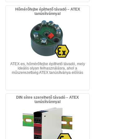
Hőmérőfejbe építhető távadó – ATEX
tanúsítvánnyal
ATEX-es, hőmérőfejbe építhető távadó, mely
ideális olyan felhasználásra, ahol a
műszerezettség ATEX tanúsítványa előírás
DIN sínre szerelhető távadó – ATEX
tanúsítvánnyal