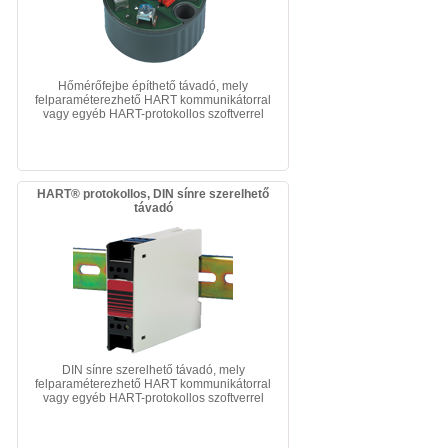
Hőmérőfejbe építhető távadó, mely
felparaméterezhető HART kommunikátorral
vagy egyéb HART-protokollos szoftverrel
HART® protokollos, DIN sínre szerelhető
távadó
DIN sínre szerelhető távadó, mely
felparaméterezhető HART kommunikátorral
vagy egyéb HART-protokollos szoftverrel