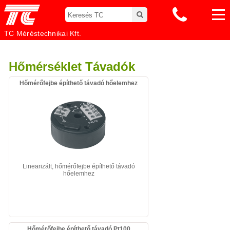
TC Méréstechnikai Kft.
Hőmérséklet Távadók
Hőmérőfejbe építhető távadó hőelemhez
Linearizált, hőmérőfejbe építhető távadó
hőelemhez
Hőmérőfejbe építhető távadó Pt100