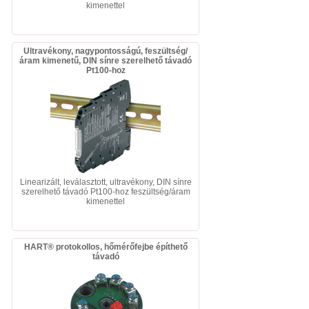
kimenettel
Ultravékony, nagypontosságú, feszültség/
áram kimenetű, DIN sínre szerelhető távadó
Pt100-hoz
Linearizált, leválasztott, ultravékony, DIN sínre
szerelhető távadó Pt100-hoz feszültség/áram
kimenettel
HART® protokollos, hőmérőfejbe építhető
távadó