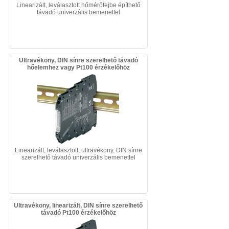
Linearizált, leválasztott hőmérőfejbe építhető
távadó univerzális bemenettel
Ultravékony, DIN sínre szerelhető távadó
hőelemhez vagy Pt100 érzékelőhöz
Linearizált, leválasztott, ultravékony, DIN sínre
szerelhető távadó univerzális bemenettel
Ultravékony, linearizált, DIN sínre szerelhető
távadó Pt100 érzékelőhöz