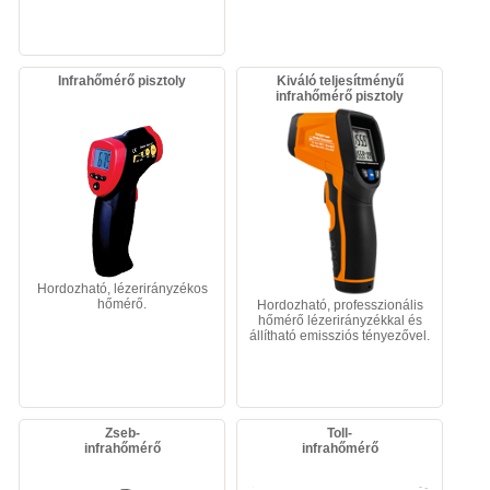
Infrahőmérő pisztoly
Kiváló teljesítményű
infrahőmérő pisztoly
Hordozható, lézerirányzékos
hőmérő.
Hordozható, professzionális
hőmérő lézerirányzékkal és
állítható emissziós tényezővel.
Zseb-
Toll-
infrahőmérő
infrahőmérő