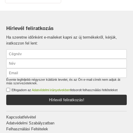
Hírlevél feliratkozás
Ha szeretne időnként e-maileket kapni az új termékekről, kérjük,
iratkozzon fel lent:
Évente legfeljebb négyszer küldünk levelet, és az Ön e-mail címét nem adjuk át
más szervezeteknek.
Elfogadom az
Adatvédelmi irányelvekben
felsorolt felhasználási feltételeket
Hírlevél feliratkozás!
Kapcsolatfelvétel
Adatvédelmi Szabályzatban
Felhasználási Feltételek