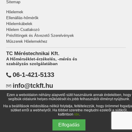
Sitemap
Hőelemek
Ellenállás-hőmérők
Hőelemkábelek
Hőelem Csatlakozó
Présfittingek és Átvezető Szerelvények
Műszerek Hőelemekhez
TC Méréstechnikai Kft.
A Hőmérséklet-érzékelés, -mérés és
szabályzás szolgálatában
06-1-421-5133
info@tckft.hu
Ezen a weboldalon néhány alapvető sütit használunk annak érdekében, hogy
TC Méréstechnikai Kft.,
segítsük oldalunk helyes működését és jobb felhasználói élményt nyújtsunk.
1734 Budapest Pf.: 99
Ha a beállítások módosítása nélkül folytatja, feltételezzük, hogy örömmel fogadja
Magyarország
sütiket erről a webhelyről. Ha többet szeretne megtudni ezekről a sütikről,
kattintson
ide
.
Elfogadás
© 1998-
2026 TC Méréstechnikai Kft.