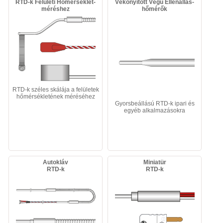
RTD-k Felületi Hőmérséklet-
Vékonyított Végű Ellenállás-
méréshez
hőmérők
RTD-k széles skálája a felületek
hőmérsékletének méréséhez
Gyorsbeállású RTD-k ipari és
egyéb alkalmazásokra
Autokláv
Miniatür
RTD-k
RTD-k