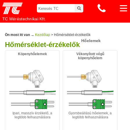
TC Méréstechnikai Kft.
Ön most itt van →
Kezdőlap
> Hőmérséklet-érzékelők
Hőelemek
Hőmérséklet-érzékelők
Köpenyhőelemek
Vékonyított végű
köpenyhőelem
Ipari, masszív érzékelő, a
Gyorsbeállású hőelemek, a
legtöbb felhasználásra
legtöbb felhasználásra