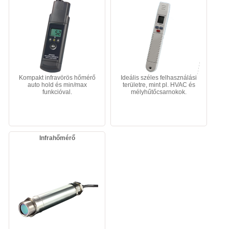
Kompakt infravörös hőmérő
Ideális széles felhasználási
auto hold és min/max
területre, mint pl. HVAC és
funkcióval.
mélyhűtőcsarnokok.
Infrahőmérő