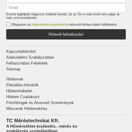
Évente legfeljebb négyszer küldünk levelet, és az Ön e-mail címét nem adjuk át
más szervezeteknek.
Elfogadom az
Adatvédelmi irányelvekben
felsorolt felhasználási feltételeket
Hírlevél feliratkozás!
Kapcsolatfelvétel
Adatvédelmi Szabályzatban
Felhasználási Feltételek
Sitemap
Hőelemek
Ellenállás-hőmérők
Hőelemkábelek
Hőelem Csatlakozó
Présfittingek és Átvezető Szerelvények
Műszerek Hőelemekhez
TC Méréstechnikai Kft.
A Hőmérséklet-érzékelés, -mérés és
szabályzás szolgálatában