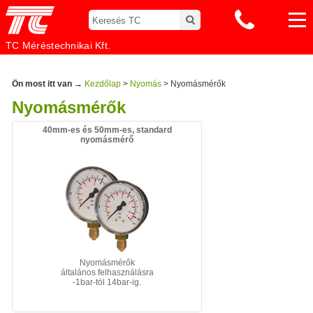
TC Méréstechnikai Kft.
Ön most itt van →
Kezdőlap
>
Nyomás
> Nyomásmérők
Nyomásmérők
40mm-es és 50mm-es, standard
nyomásmérő
Nyomásmérők
általános felhasználásra
-1bar-tól 14bar-ig.