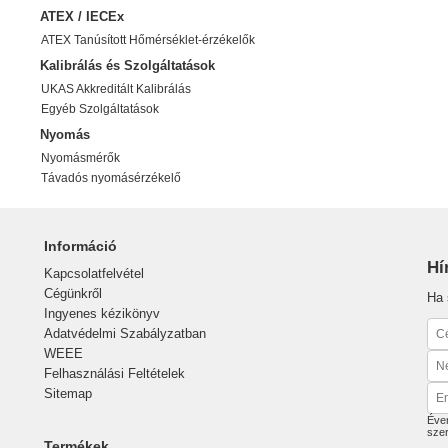
ATEX / IECEx
ATEX Tanúsított Hőmérséklet-érzékelők
Kalibrálás és Szolgáltatások
UKAS Akkreditált Kalibrálás
Egyéb Szolgáltatások
Nyomás
Nyomásmérők
Távadós nyomásérzékelő
Információ
Hí
Kapcsolatfelvétel
Cégünkről
Ha 
Ingyenes kézikönyv
Adatvédelmi Szabályzatban
WEEE
Felhasználási Feltételek
Sitemap
Éven
sze
Termékek