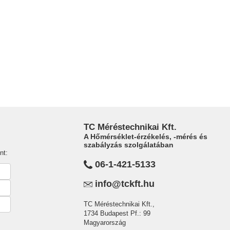
TC Méréstechnikai Kft.
A Hőmérséklet-érzékelés, -mérés és
szabályzás szolgálatában
nt:
06-1-421-5133
info@tckft.hu
TC Méréstechnikai Kft.,
1734 Budapest Pf.: 99
Magyarország