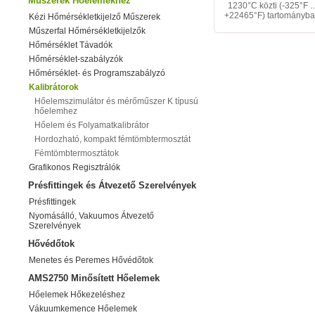
Műszerek Hőelemekhez
1230°C közti (-325°F 
+22465°F) tartományba
Kézi Hőmérsékletkijelző Műszerek
Műszerfal Hőmérsékletkijelzők
Hőmérséklet Távadók
Hőmérséklet-szabályzók
Hőmérséklet- és Programszabályzó
Kalibrátorok
Hőelemszimulátor és mérőműszer K típusú
hőelemhez
Hőelem és Folyamatkalibrátor
Hordozható, kompakt fémtömbtermosztát
Fémtömbtermosztátok
Grafikonos Regisztrálók
Présfittingek és Átvezető Szerelvények
Présfittingek
Nyomásálló, Vakuumos Átvezető
Szerelvények
Hővédőtok
Menetes és Peremes Hővédőtok
AMS2750 Minősített Hőelemek
Hőelemek Hőkezeléshez
Vákuumkemence Hőelemek