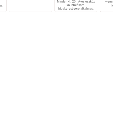
Minden 4...20mA-es eszköz
…
refer
kalibrálására,
n.
l
hibakeresésére alkalmas.