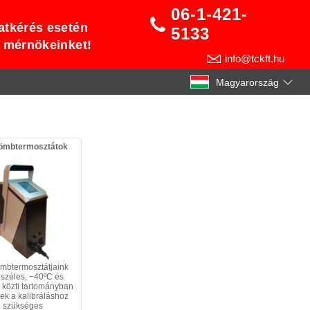
06-1-421-
atkérés esetén
5133
t mérnökeinket!
info@tckft.hu
Magyarország
ömbtermosztátok
mbtermosztátjaink
 széles, −40ºC és
 közti tartományban
ek a kalibráláshoz
szükséges