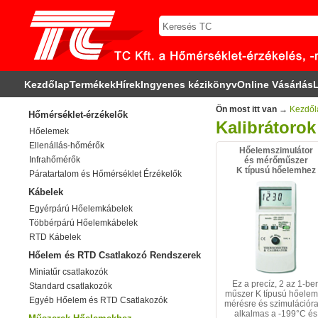
Kezdőlap
Termékek
Hírek
Ingyenes kézikönyv
Online Vásárlás
L
Ön most itt van →
Kezdől
Hőmérséklet-érzékelők
Kalibrátorok
Hőelemek
Ellenállás-hőmérők
Hőelemszimulátor
Infrahőmérők
és mérőműszer
K típusú hőelemhez
Páratartalom és Hőmérséklet Érzékelők
Kábelek
Egyérpárú Hőelemkábelek
Többérpárú Hőelemkábelek
RTD Kábelek
Hőelem és RTD Csatlakozó Rendszerek
Miniatűr csatlakozók
Ez a precíz, 2 az 1-be
Standard csatlakozók
műszer K típusú hőele
Egyéb Hőelem és RTD Csatlakozók
mérésre és szimulációra
alkalmas a -199°C és