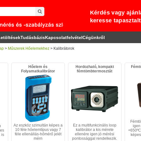
Kérdés vagy ajánl
keresse tapasztal
etöltések
Tudásbázis
Kapcsolatfelvétel
Cégünkről
ap
>
Műszerek Hőelemekhez
> Kalibrátorok
Hőelem és
Hordozható, kompakt
Fémt
Folyamatkalibrátor
fémtömbtermosztát
Fémtö
Az eszköz szimultán képes a
Ez a multifunkcinális loop
n
igen
10 féle hőelemtípus vagy 7
kalibrátor a kis mérete
mes
+650ºC
féle ellenállás-hőmérő jelét
ellenére igen jó mérési
 is
képes
mérn
pontossággal rendelkezik.