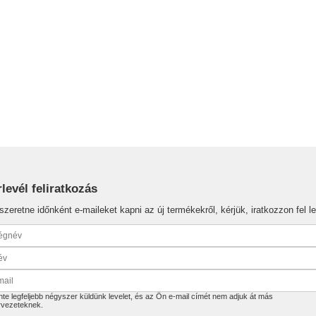
rlevél feliratkozás
szeretne időnként e-maileket kapni az új termékekről, kérjük, iratkozzon fel le
te legfeljebb négyszer küldünk levelet, és az Ön e-mail címét nem adjuk át más
rvezeteknek.