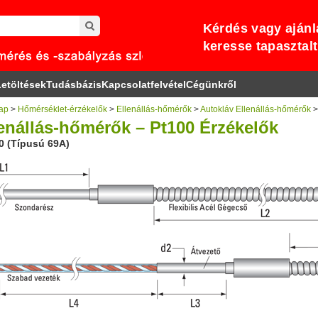
Kérdés vagy ajánl
keresse tapasztal
etöltések
Tudásbázis
Kapcsolatfelvétel
Cégünkről
ap
>
Hőmérséklet-érzékelők
>
Ellenállás-hőmérők
>
Autokláv Ellenállás-hőmérők
>
enállás-hőmérők – Pt100 Érzékelők
0 (Típusú 69A)