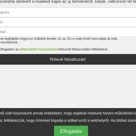
szeretne időnként e-maileket kapni az új termékekről, kérjük, iratkozzon fel le
te legfeljebb négyszer küldünk levelet, és az Ön e-mail címét nem adjuk át más
rvezeteknek.
Elfogadom az
Adatvédelmi irányelvekben
felsorolt felhasználási feltételeket
Hírlevél feliratkozás!
ő sütit használunk annak érdekében, hogy segítsük oldalunk helyes működését és 
ja, feltételezzük, hogy örömmel fogadja a sütiket erről a webhelyről. Ha többet szere
Elfogadás
© 1998-
2026 TC Méréstechnikai Kft.