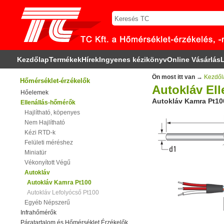
Kezdőlap
Termékek
Hírek
Ingyenes kézikönyv
Online Vásárlás
L
Ön most itt van →
Kezdől
Hőmérséklet-érzékelők
Autokláv Ell
Hőelemek
Autokláv Kamra Pt10
Ellenállás-hőmérők
Hajlítható, köpenyes
Nem Hajlítható
Kézi RTD-k
Felületi méréshez
Miniatür
Vékonyított Végű
Autokláv
Autokláv Kamra Pt100
Autokláv Lefolyócső Pt100
Egyéb Népszerű
Infrahőmérők
Páratartalom és Hőmérséklet Érzékelők