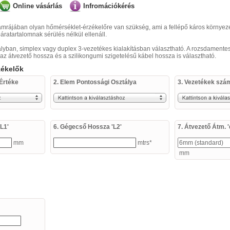
Online vásárlás
Infromációkérés
kamrájában olyan hőmérséklet-érzékelőre van szükség, ami a fellépő káros környeze
áratartalomnak sérülés nélkül ellenáll.
ályban, simplex vagy duplex 3-vezetékes kialakításban választható. A rozsdamente
az átvezető hossza és a szilikongumi szigetelésű kábel hossza is választható.
zékelők
Értéke
2. Elem Pontossági Osztálya
3. Vezetékek szá
L1'
6. Gégecső Hossza 'L2'
7. Átvezető Átm. '
mm
mtrs*
mm