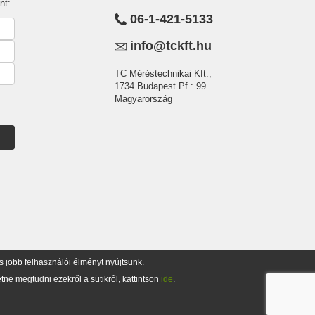
nt:
06-1-421-5133
info@tckft.hu
TC Méréstechnikai Kft.,
1734 Budapest Pf.: 99
Magyarország
jobb felhasználói élményt nyújtsunk.
tne megtudni ezekről a sütikről, kattintson
ide
.