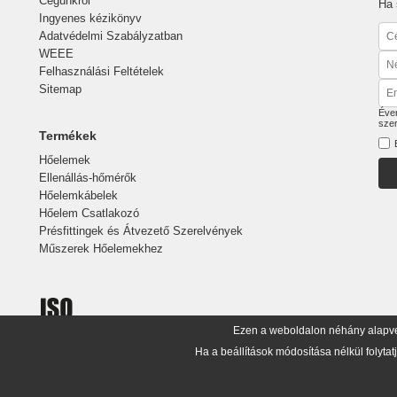
Cégünkről
Ha 
Ingyenes kézikönyv
Adatvédelmi Szabályzatban
WEEE
Felhasználási Feltételek
Sitemap
Éven
sze
Termékek
Hőelemek
Ellenállás-hőmérők
Hőelemkábelek
Hőelem Csatlakozó
Présfittingek és Átvezető Szerelvények
Műszerek Hőelemekhez
Ezen a weboldalon néhány alapvet
Ha a beállítások módosítása nélkül folytat