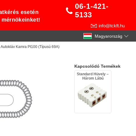
06-1-421-
atkérés esetén
5133
t mérnökeinket!
info@tckft.hu
Magyarország
 Autokláv Kamra Pt100 (Típusú 69A)
Kapcsolódó Termékek
Standard Hüvely –
Három Lábú