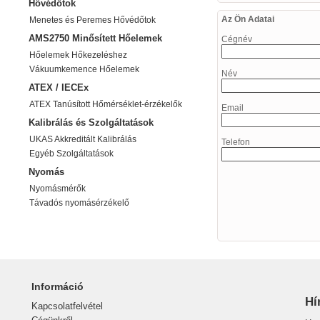
Hővédőtok
Az Ön Adatai
Menetes és Peremes Hővédőtok
AMS2750 Minősített Hőelemek
Cégnév
Hőelemek Hőkezeléshez
Vákuumkemence Hőelemek
Név
ATEX / IECEx
ATEX Tanúsított Hőmérséklet-érzékelők
Email
Kalibrálás és Szolgáltatások
UKAS Akkreditált Kalibrálás
Telefon
Egyéb Szolgáltatások
Nyomás
Nyomásmérők
Távadós nyomásérzékelő
Információ
Hí
Kapcsolatfelvétel