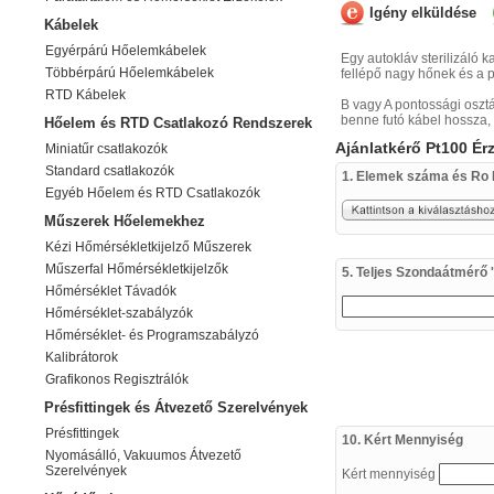
Igény elküldése
Kábelek
Egyérpárú Hőelemkábelek
Egy autokláv sterilizáló 
Többérpárú Hőelemkábelek
fellépő nagy hőnek és a p
RTD Kábelek
B vagy A pontossági oszt
benne futó kábel hossza, 
Hőelem és RTD Csatlakozó Rendszerek
Ajánlatkérő Pt100 Ér
Miniatűr csatlakozók
Standard csatlakozók
1. Elemek száma és Ro 
Egyéb Hőelem és RTD Csatlakozók
Műszerek Hőelemekhez
Kézi Hőmérsékletkijelző Műszerek
Műszerfal Hőmérsékletkijelzők
5. Teljes Szondaátmérő '
Hőmérséklet Távadók
Hőmérséklet-szabályzók
Hőmérséklet- és Programszabályzó
Kalibrátorok
Grafikonos Regisztrálók
Présfittingek és Átvezető Szerelvények
Présfittingek
10. Kért Mennyiség
Nyomásálló, Vakuumos Átvezető
Szerelvények
Kért mennyiség