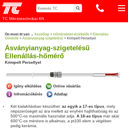
TC Méréstechnikai Kft.
Ön most itt van →
Kezdőlap
>
Hőmérséklet-érzékelők
>
Ellenállás-
hőmérők
>
Ásványianyag-szigetelésű
> Krimpelt Persellyel
Ásványianyag-szigetelésű
Ellenállás-hőmérő
Krimpelt Persellyel
Igény elküldése
Online vásárlás
Infromációkérés
Adatlap
Két kialakításban készülhet:
az egyik a 17-es típus
, mely
népszerűségét az ára mellett az enyhén hajlíthatóság és az
500°C-os maximális használat adja.
A 18-as típus
már akár
600°C-os mérésre is alkalmas, a pt100 elem a végében
pedig kerámia.