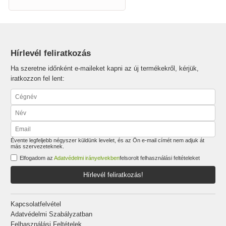
Hírlevél feliratkozás
Ha szeretne időnként e-maileket kapni az új termékekről, kérjük,
iratkozzon fel lent:
Évente legfeljebb négyszer küldünk levelet, és az Ön e-mail címét nem adjuk át
más szervezeteknek.
Elfogadom az
Adatvédelmi irányelvekben
felsorolt felhasználási feltételeket
Hírlevél feliratkozás!
Kapcsolatfelvétel
Adatvédelmi Szabályzatban
Felhasználási Feltételek