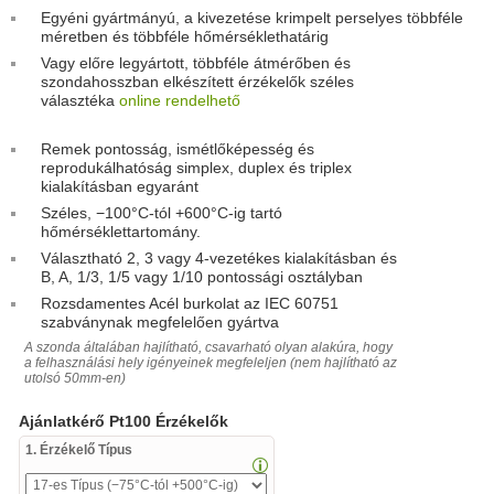
Egyéni gyártmányú, a kivezetése krimpelt perselyes többféle
méretben és többféle hőmérséklethatárig
Vagy előre legyártott, többféle átmérőben és
szondahosszban elkészített érzékelők széles
választéka
online rendelhető
Remek pontosság, ismétlőképesség és
reprodukálhatóság simplex, duplex és triplex
kialakításban egyaránt
Széles, −100°C-tól +600°C-ig tartó
hőmérséklettartomány.
Választható 2, 3 vagy 4-vezetékes kialakításban és
B, A, 1/3, 1/5 vagy 1/10 pontossági osztályban
Rozsdamentes Acél burkolat az IEC 60751
szabványnak megfelelően gyártva
A szonda általában hajlítható, csavarható olyan alakúra, hogy
a felhasználási hely igényeinek megfeleljen (nem hajlítható az
utolsó 50mm-en)
Ajánlatkérő Pt100 Érzékelők
1. Érzékelő Típus