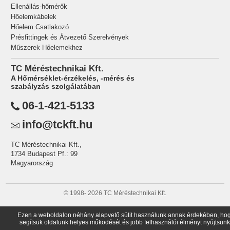
Ellenállás-hőmérők
Hőelemkábelek
Hőelem Csatlakozó
Présfittingek és Átvezető Szerelvények
Műszerek Hőelemekhez
TC Méréstechnikai Kft.
A Hőmérséklet-érzékelés, -mérés és
szabályzás szolgálatában
06-1-421-5133
info@tckft.hu
TC Méréstechnikai Kft.,
1734 Budapest Pf.: 99
Magyarország
© 1998-
2026 TC Méréstechnikai Kft.
Ezen a weboldalon néhány alapvető sütit használunk annak érdekében, ho
segítsük oldalunk helyes működését és jobb felhasználói élményt nyújtsunk