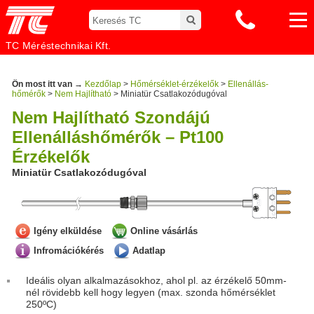
TC Méréstechnikai Kft.
Ön most itt van →
Kezdőlap
>
Hőmérséklet-érzékelők
>
Ellenállás-
hőmérők
>
Nem Hajlítható
> Miniatür Csatlakozódugóval
Nem Hajlítható Szondájú
Ellenálláshőmérők – Pt100
Érzékelők
Miniatür Csatlakozódugóval
Igény elküldése
Online vásárlás
Infromációkérés
Adatlap
Ideális olyan alkalmazásokhoz, ahol pl. az érzékelő 50mm-
nél rövidebb kell hogy legyen (max. szonda hőmérséklet
250ºC)