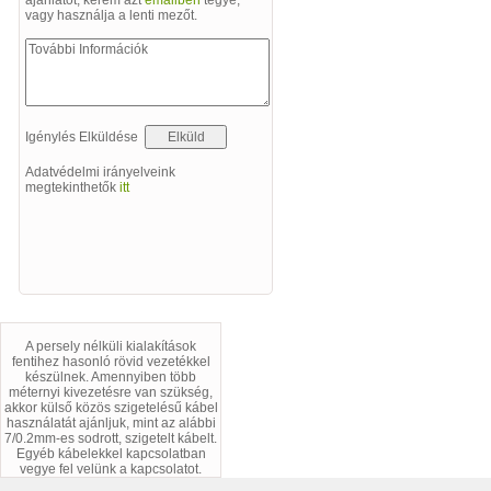
ajánlatot, kérem azt
emailben
tegye,
vagy használja a lenti mezőt.
Igénylés Elküldése
Adatvédelmi irányelveink
megtekinthetők
itt
A persely nélküli kialakítások
fentihez hasonló rövid vezetékkel
készülnek. Amennyiben több
méternyi kivezetésre van szükség,
akkor külső közös szigetelésű kábel
használatát ajánljuk, mint az alábbi
7/0.2mm-es sodrott, szigetelt kábelt.
Egyéb kábelekkel kapcsolatban
vegye fel velünk a kapcsolatot.