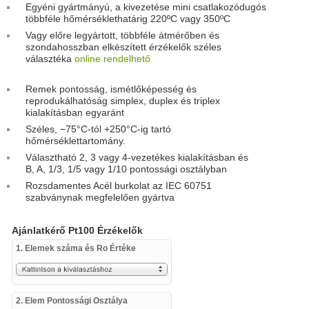
Egyéni gyártmányú, a kivezetése mini csatlakozódugós
többféle hőmérséklethatárig 220ºC vagy 350ºC
Vagy előre legyártott, többféle átmérőben és
szondahosszban elkészített érzékelők széles
választéka
online rendelhető
Remek pontosság, ismétlőképesség és
reprodukálhatóság simplex, duplex és triplex
kialakításban egyaránt
Széles, −75°C-tól +250°C-ig tartó
hőmérséklettartomány.
Választható 2, 3 vagy 4-vezetékes kialakításban és
B, A, 1/3, 1/5 vagy 1/10 pontossági osztályban
Rozsdamentes Acél burkolat az IEC 60751
szabványnak megfelelően gyártva
Ajánlatkérő Pt100 Érzékelők
1. Elemek száma és Ro Értéke
2. Elem Pontossági Osztálya