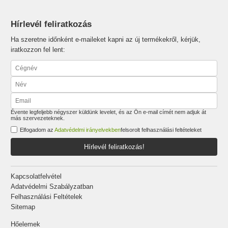
Hírlevél feliratkozás
Ha szeretne időnként e-maileket kapni az új termékekről, kérjük,
iratkozzon fel lent:
Évente legfeljebb négyszer küldünk levelet, és az Ön e-mail címét nem adjuk át
más szervezeteknek.
Elfogadom az
Adatvédelmi irányelvekben
felsorolt felhasználási feltételeket
Hírlevél feliratkozás!
Kapcsolatfelvétel
Adatvédelmi Szabályzatban
Felhasználási Feltételek
Sitemap
Hőelemek