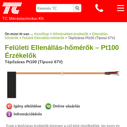
TC Méréstechnikai Kft.
Ön most itt van →
Kezdőlap
>
Hőmérséklet-érzékelők
>
Ellenállás-
hőmérők
>
Felületi Ellenállás-hőmérők
> Tépőzáras Pt100 (Típusú 67V)
Felületi Ellenállás-hőmérők – Pt100
Érzékelők
Tépőzáras Pt100 (Típusú 67V)
Igény elküldése
Online vásárlás
Infromációkérés
Ezek a tépőzáras érzékelők könnyen a cső köré rögzíthetőek, így gyors és