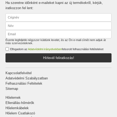
Ha szeretne időnként e-maileket kapni az új termékekről, kérjük,
iratkozzon fel lent:
Évente legfeljebb négyszer küldünk levelet, és az Ön e-mail címét nem adjuk át
más szervezeteknek.
Elfogadom az
Adatvédelmi irányelvekben
felsorolt felhasználási feltételeket
Hírlevél feliratkozás!
Kapcsolatfelvétel
Adatvédelmi Szabályzatban
Felhasználási Feltételek
Sitemap
Hőelemek
Ellenállás-hőmérők
Hőelemkábelek
Hőelem Csatlakozó