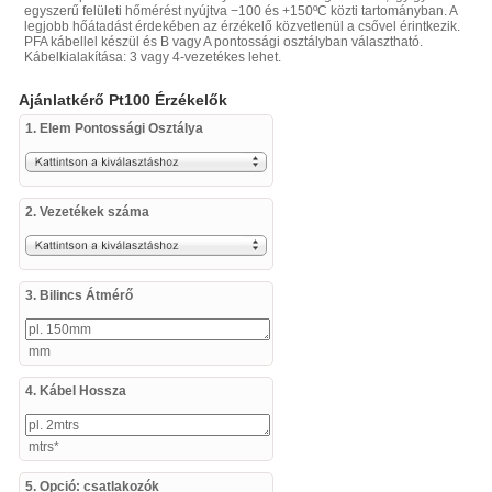
egyszerű felületi hőmérést nyújtva −100 és +150ºC közti tartományban. A
legjobb hőátadást érdekében az érzékelő közvetlenül a csővel érintkezik.
PFA kábellel készül és B vagy A pontossági osztályban választható.
Kábelkialakítása: 3 vagy 4-vezetékes lehet.
Ajánlatkérő Pt100 Érzékelők
1. Elem Pontossági Osztálya
2. Vezetékek száma
3. Bilincs Átmérő
mm
4. Kábel Hossza
mtrs*
5. Opció: csatlakozók