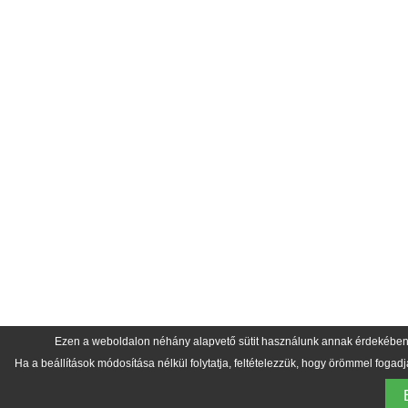
Ezen a weboldalon néhány alapvető sütit használunk annak érdekében, 
Ha a beállítások módosítása nélkül folytatja, feltételezzük, hogy örömmel fogadja