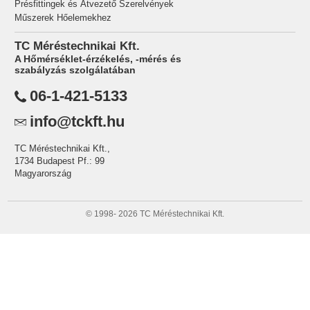
Présfittingek és Átvezető Szerelvények
Műszerek Hőelemekhez
TC Méréstechnikai Kft.
A Hőmérséklet-érzékelés, -mérés és
szabályzás szolgálatában
06-1-421-5133
info@tckft.hu
TC Méréstechnikai Kft.,
1734 Budapest Pf.: 99
Magyarország
© 1998-
2026 TC Méréstechnikai Kft.