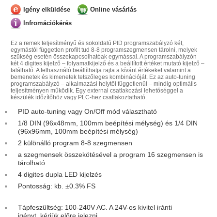
Igény elküldése
Online vásárlás
Infromációkérés
Ez a remek teljesítményű és sokoldalú PID programszabályzó két,
egymástól független profilt tud 8-8 programszegmensen tárolni, melyek
szükség esetén összekapcsolhatóak egymással. A programszabályzón
két 4 digites kijelző – folyamatkijelző és a beállított értéket mutató kijelző –
található. A felhasználó beállíthatja rajta a kívánt értékeket valamint a
bemenetek és kimenetek tetszőleges kombinációját. Ez az auto-tuning
programszabályzó – alkalmazási helytől függetlenül – mindig optimális
teljesítményen működik. Egy external csatlakozási lehetőséggel a
készülék időzítőhöz vagy PLC-hez csatlakoztatható.
PID auto-tuning vagy On/Off mód választható
1/8 DIN (96x48mm, 100mm beépítési mélység) és 1/4 DIN
(96x96mm, 100mm beépítési mélység)
2 különálló program 8-8 szegmensen
a szegmensek összekötésével a program 16 szegmensen is
tárolható
4 digites dupla LED kijelzés
Pontosság: kb. ±0.3% FS
Tápfeszültség: 100-240V AC. A 24V-os kivitel iránti
igényt, kérjük előre jelezni