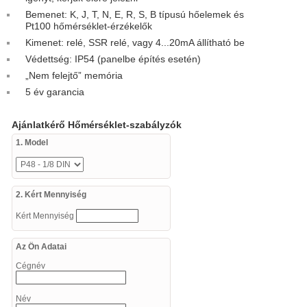
Bemenet: K, J, T, N, E, R, S, B típusú hőelemek és
Pt100 hőmérséklet-érzékelők
Kimenet: relé, SSR relé, vagy 4...20mA állítható be
Védettség: IP54 (panelbe építés esetén)
„Nem felejtő” memória
5 év garancia
Ajánlatkérő Hőmérséklet-szabályzók
1. Model
2. Kért Mennyiség
Kért Mennyiség
Az Ön Adatai
Cégnév
Név