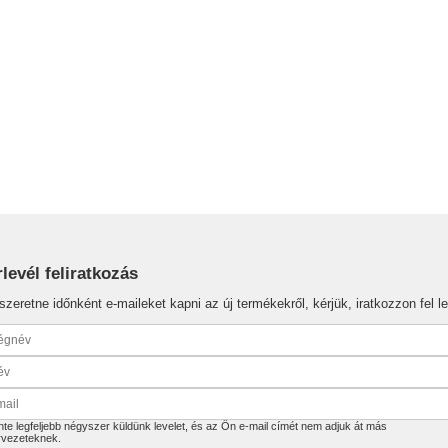
rlevél feliratkozás
szeretne időnként e-maileket kapni az új termékekről, kérjük, iratkozzon fel le
te legfeljebb négyszer küldünk levelet, és az Ön e-mail címét nem adjuk át más
rvezeteknek.