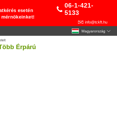
06-1-421-
atkérés esetén
5133
t mérnökeinket!
info@tckft.hu
Magyarország
telt
 Több Érpárú