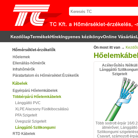
Kezdőlap
Termékek
Hírek
Ingyenes kézikönyv
Online Vásárlás
L
Ön most itt van →
Kezdől
Hőmérséklet-érzékelők
Hőelemkábel
Hőelemek
Ellenállás-hőmérők
Acélerősítés Nélküli
Infrahőmérők
Lánggátló Szilikongu
Szigetelt
Páratartalom és Hőmérséklet Érzékelők
Kábelek
Egyérpárú Hőelemkábelek
Többérpárú Hőelemkábelek
Lánggátló PVC
XLPE Alacsony Füstkibocsátású
PFA Szigetelt
Üvegszál Szigetelt
Több sodrott érpár 16/0
Lánggátló Szilikongumi
átmérővel, Lánggátló
Szilikongumi szigeteléss
RTD Kábelek
Csavart, számozott érpá