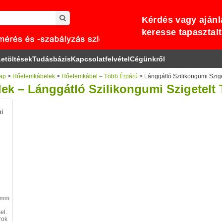
Kérdés vagy ajánl
keresse tapasztal
etöltések
Tudásbázis
Kapcsolatfelvétel
Cégünkről
ap
>
Hőelemkábelek
>
Hőelemkábel – Több Érpárú
> Lánggátló Szilikongumi Szige
ek – Lánggátló Szilikongumi Szigetelt
mi
.2mm
el.
rok