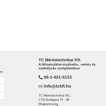
TC Méréstechnikai Kft.
A Hőmérséklet-érzékelés, -mérés és
szabályzás szolgálatában
nt:
06-1-421-5133
info@tckft.hu
TC Méréstechnikai Kft.,
1734 Budapest Pf.: 99
Magyarország