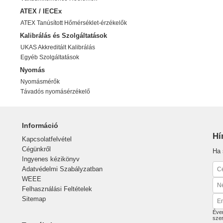
ATEX / IECEx
ATEX Tanúsított Hőmérséklet-érzékelők
Kalibrálás és Szolgáltatások
UKAS Akkreditált Kalibrálás
Egyéb Szolgáltatások
Nyomás
Nyomásmérők
Távadós nyomásérzékelő
Információ
Hí
Kapcsolatfelvétel
Cégünkről
Ha 
Ingyenes kézikönyv
Adatvédelmi Szabályzatban
WEEE
Felhasználási Feltételek
Sitemap
Éven
sze