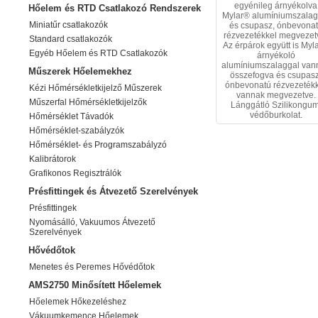
egyénileg árnyékolva
Hőelem és RTD Csatlakozó Rendszerek
Mylar® alumíniumszalag
Miniatűr csatlakozók
és csupasz, ónbevona
rézvezetékkel megvezet
Standard csatlakozók
Az érpárok együtt is Myl
Egyéb Hőelem és RTD Csatlakozók
árnyékoló
alumíniumszalaggal van
Műszerek Hőelemekhez
összefogva és csupasz
ónbevonatú rézvezeték
Kézi Hőmérsékletkijelző Műszerek
vannak megvezetve.
Műszerfal Hőmérsékletkijelzők
Lánggátló Szilikongum
védőburkolat.
Hőmérséklet Távadók
Hőmérséklet-szabályzók
Hőmérséklet- és Programszabályzó
Kalibrátorok
Grafikonos Regisztrálók
Présfittingek és Átvezető Szerelvények
Présfittingek
Nyomásálló, Vakuumos Átvezető
Szerelvények
Hővédőtok
Menetes és Peremes Hővédőtok
AMS2750 Minősített Hőelemek
Hőelemek Hőkezeléshez
Vákuumkemence Hőelemek