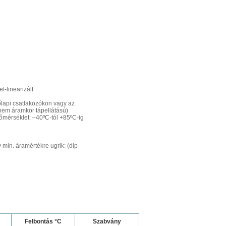
t-linearizált
őlapi csatlakozókon vagy az
nem áramkör tápellátású)
őmérséklet: –40ºC-tól +85ºC-ig
 min. áramértékre ugrik: (dip
Felbontás °C
Szabvány