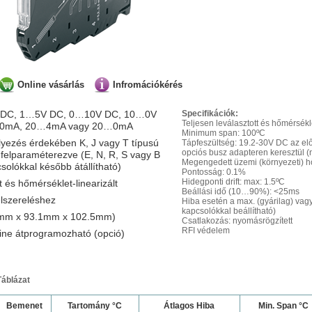
Online vásárlás
Infromációkérés
5V DC, 1…5V DC, 0…10V DC, 10…0V
Specifikációk:
Teljesen leválasztott és hőmérsékle
…20mA, 20…4mA vagy 20…0mA
Minimum span: 100ºC
yezés érdekében K, J vagy T típusú
Tápfeszültség: 19.2-30V DC az el
opciós busz adapteren keresztül (
felparaméterezve (E, N, R, S vagy B
Megengedett üzemi (környezeti) h
solókkal később átállítható)
Pontosság: 0.1%
Hidegponti drift: max: 1.5ºC
t és hőmérséklet-linearizált
Beállási idő (10…90%): <25ms
elszereléshez
Hiba esetén a max. (gyárilag) vagy
kapcsolókkal beállítható)
2mm x 93.1mm x 102.5mm)
Csatlakozás: nyomásrögzített
RFI védelem
line átprogramozható (opció)
Táblázat
Bemenet
Tartomány °C
Átlagos Hiba
Min. Span °C