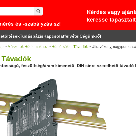
Kérdés vagy ajánl
keresse tapasztal
etöltések
Tudásbázis
Kapcsolatfelvétel
Cégünkről
ap
>
Műszerek Hőelemekhez
>
Hőmérséklet Távadók
> Ultravékony, nagypontosság
 Távadók
ntosságú, feszültség/áram kimenetű, DIN sínre szerelhető távadó