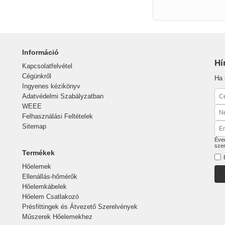
Információ
Hí
Kapcsolatfelvétel
Cégünkről
Ha 
Ingyenes kézikönyv
Adatvédelmi Szabályzatban
WEEE
Felhasználási Feltételek
Sitemap
Éven
sze
Termékek
Hőelemek
Ellenállás-hőmérők
Hőelemkábelek
Hőelem Csatlakozó
Présfittingek és Átvezető Szerelvények
Műszerek Hőelemekhez