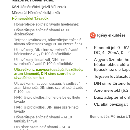
Műszerek Hőelemekhez
Kézi Hőmérsékletkijelző Műszerek
Műszerfal Hőmérsékletkijelzők
Hőmérséklet Távadók
Hőmérőfejbe építhető távadó hőelemhez
Hőmérőfejbe építhető távadó Pt100
érzékelőhöz
Igény elküldése
Teljesen leválasztott, hőmérőfejbe építhető
távadó hőelemhez vagy Pt100 érzékelőhöz
Kimeneti jel: 0…
Ultravékony, DIN sínre szerelhető távadó
DC, 4...20mA, 0
hőelemhez vagy Pt100 érzékelőhöz
A gyors üzembe hel
Ultravékony, linearizált, DIN sínre
szerelhető távadó Pt100 érzékelőhöz
hőelemekhez előre 
típusokhoz dip kapc
Ultravékony, nagypontosságú, feszültség/
áram kimenetű, DIN sínre szerelhető
Teljesen leválasztot
távadó hőelemhez
DIN sínre történő f
Ultravékony, nagypontosságú, feszültség/
áram kimenetű, DIN sínre szerelhető távadó
Apró méretek! (6.
Pt100-hoz
Busz adapterrel on
HART® protokollos, hőmérőfejbe építhető
távadó
CE által bevizsgált
HART® protokollos, DIN sínre szerelhető
távadó
Bemenet és Méréstart. 
Hőmérőfejbe építhető távadó – ATEX
tanúsítvánnyal
DIN sínre szerelhető távadó – ATEX