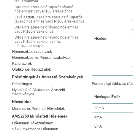
tanúsítvánnyal
DIN sínre szerelhető, kijelzős távadó
hőelemhez vagy Pt100 érzékelőhöz
Leválasztott, DIN sínre szerelhető, kijelzős
távadó hőelemhez vagy Pt100 érzékelőhöz
DIN sínre szerelhető távadó hőelemhez
vagy Pt100 érzékelőhöz
DIN sínre szerelhető távadó hőelemhez
Hőelem
vagy Pt100 érzékelőhöz – fix
méréstartományú
Hőmérséklet-szabályzók
Hőmérséklet- és Programszabályzó
Kalibrátorok
Grafikonos Regisztrálók
Présfittingek és Átvezető Szerelvények
Pontossági táblázat:
(A 
Présfittingek
Nyomásálló, Vakuumos Átvezető
Szerelvények
Névleges Érték
Hővédőtok
20mA
Menetes és Peremes Hővédőtok
AMS2750 Minősített Hőelemek
4mA
Hőelemek Hőkezeléshez
0mA
Vákuumkemence Hőelemek