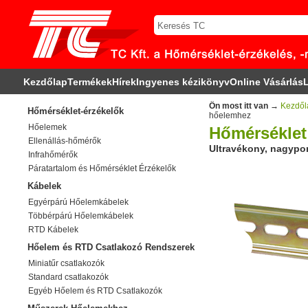
Kezdőlap
Termékek
Hírek
Ingyenes kézikönyv
Online Vásárlás
L
Ön most itt van →
Kezdől
Hőmérséklet-érzékelők
hőelemhez
Hőelemek
Hőmérséklet
Ellenállás-hőmérők
Ultravékony, nagypo
Infrahőmérők
Páratartalom és Hőmérséklet Érzékelők
Kábelek
Egyérpárú Hőelemkábelek
Többérpárú Hőelemkábelek
RTD Kábelek
Hőelem és RTD Csatlakozó Rendszerek
Miniatűr csatlakozók
Standard csatlakozók
Egyéb Hőelem és RTD Csatlakozók