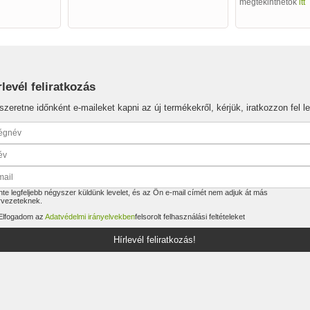
megtekinthetők
itt
rlevél feliratkozás
szeretne időnként e-maileket kapni az új termékekről, kérjük, iratkozzon fel le
te legfeljebb négyszer küldünk levelet, és az Ön e-mail címét nem adjuk át más
rvezeteknek.
Elfogadom az
Adatvédelmi irányelvekben
felsorolt felhasználási feltételeket
Hírlevél feliratkozás!