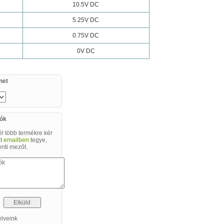
10.5V DC
5.25V DC
0.75V DC
0V DC
net
iók
 több termékre kér
zt
emailben
tegye,
enti mezőt.
se
elveink