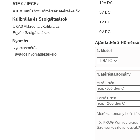
10V DC
ATEX / IECEx
ATEX Tanúsított Hőmérséklet-érzékelők
5V DC
Kalibrálás és Szolgáltatások
1V DC
UKAS Akkreditált Kalibrálás
0V DC
Egyéb Szolgáltatások
Nyomás
Ajánlatkérő Hőmérsé
Nyomásmérők
1. Model
Távadós nyomásérzékelő
4. Méréstartomány
Alsó Érték
Felső Érték
Méréstartomány beállítá
TX-PROG Konfigurációs
Szoftverkészlettel együt