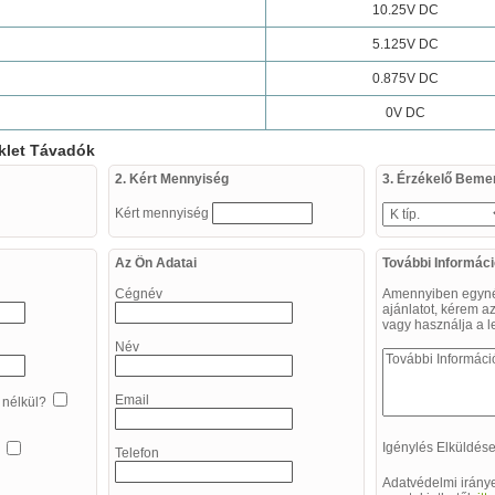
10.25V DC
5.125V DC
0.875V DC
0V DC
klet Távadók
2. Kért Mennyiség
3. Érzékelő Beme
Kért mennyiség
Az Ön Adatai
További Informác
Cégnév
Amennyiben egynél
ajánlatot, kérem a
vagy használja a l
Név
Email
s nélkül?
Igénylés Elküldé
t?
Telefon
Adatvédelmi irány