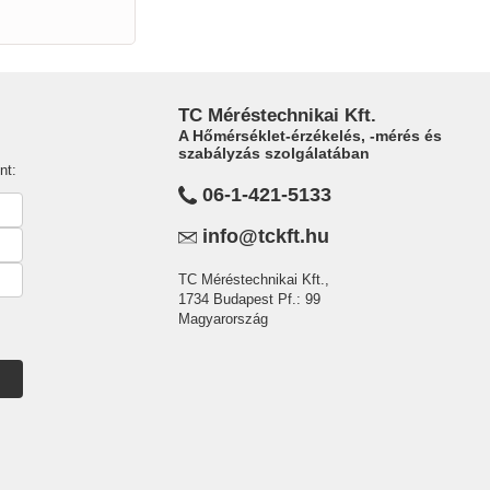
TC Méréstechnikai Kft.
A Hőmérséklet-érzékelés, -mérés és
szabályzás szolgálatában
nt:
06-1-421-5133
info@tckft.hu
TC Méréstechnikai Kft.,
1734 Budapest Pf.: 99
Magyarország