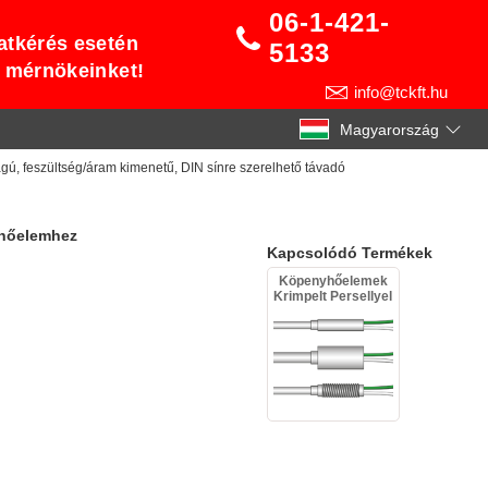
06-1-421-
atkérés esetén
5133
t mérnökeinket!
info@tckft.hu
Magyarország
ú, feszültség/áram kimenetű, DIN sínre szerelhető távadó
 hőelemhez
Kapcsolódó Termékek
Köpenyhőelemek
Krimpelt Persellyel