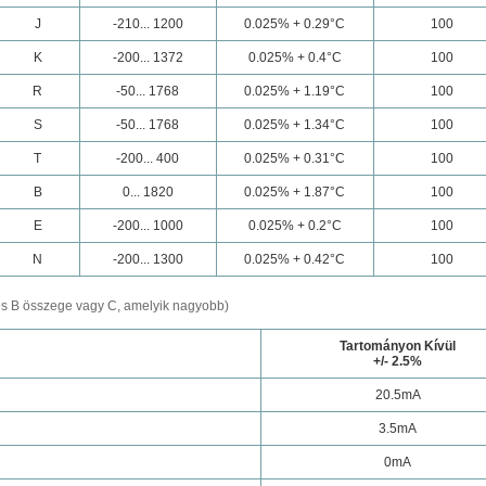
J
-210... 1200
0.025% + 0.29°C
100
K
-200... 1372
0.025% + 0.4°C
100
R
-50... 1768
0.025% + 1.19°C
100
S
-50... 1768
0.025% + 1.34°C
100
T
-200... 400
0.025% + 0.31°C
100
B
0... 1820
0.025% + 1.87°C
100
E
-200... 1000
0.025% + 0.2°C
100
N
-200... 1300
0.025% + 0.42°C
100
és B összege vagy C, amelyik nagyobb)
Tartományon Kívül
+/- 2.5%
20.5mA
3.5mA
0mA