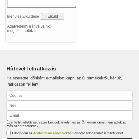
Igénylés Elküldése
Adatvédelmi irányelveink
megtekinthetők
itt
Hírlevél feliratkozás
Ha szeretne időnként e-maileket kapni az új termékekről, kérjük,
iratkozzon fel lent:
Évente legfeljebb négyszer küldünk levelet, és az Ön e-mail címét nem adjuk át
más szervezeteknek.
Elfogadom az
Adatvédelmi irányelvekben
felsorolt felhasználási feltételeket