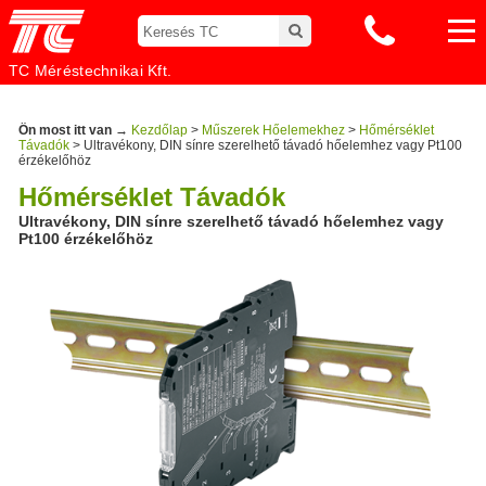
TC Méréstechnikai Kft.
Ön most itt van →
Kezdőlap
>
Műszerek Hőelemekhez
>
Hőmérséklet
Távadók
> Ultravékony, DIN sínre szerelhető távadó hőelemhez vagy Pt100
érzékelőhöz
Hőmérséklet Távadók
Ultravékony, DIN sínre szerelhető távadó hőelemhez vagy
Pt100 érzékelőhöz