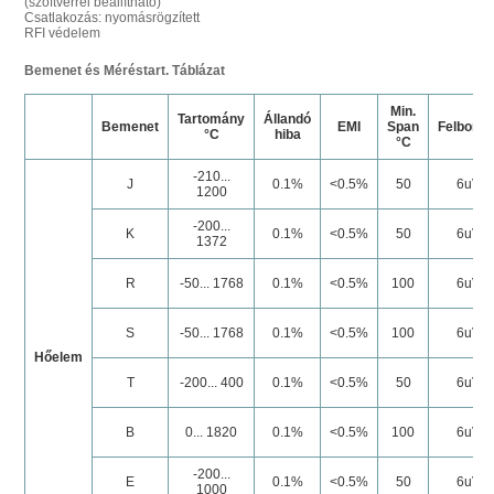
(szoftverrel beállítható)
Csatlakozás: nyomásrögzített
RFI védelem
Bemenet és Méréstart. Táblázat
Min.
Tartomány
Állandó
Bemenet
EMI
Span
Felbontá
°C
hiba
°C
-210...
J
0.1%
<0.5%
50
6uV
1200
-200...
K
0.1%
<0.5%
50
6uV
1372
R
-50... 1768
0.1%
<0.5%
100
6uV
S
-50... 1768
0.1%
<0.5%
100
6uV
Hőelem
T
-200... 400
0.1%
<0.5%
50
6uV
B
0... 1820
0.1%
<0.5%
100
6uV
-200...
E
0.1%
<0.5%
50
6uV
1000