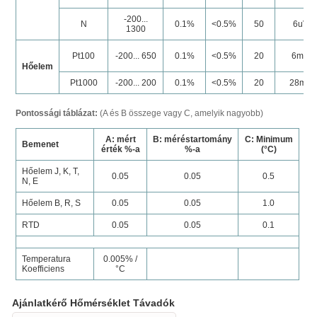
-200...
N
0.1%
<0.5%
50
6uV
1300
Pt100
-200... 650
0.1%
<0.5%
20
6mΩ
Hőelem
Pt1000
-200... 200
0.1%
<0.5%
20
28mΩ
Pontossági táblázat:
(A és B összege vagy C, amelyik nagyobb)
A: mért
B: méréstartomány
C: Minimum
Bemenet
érték %-a
%-a
(°C)
Hőelem J, K, T,
0.05
0.05
0.5
N, E
Hőelem B, R, S
0.05
0.05
1.0
RTD
0.05
0.05
0.1
Temperatura
0.005% /
Koefficiens
°C
Ajánlatkérő Hőmérséklet Távadók