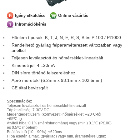
Igény elküldése
Online vásárlás
Infromációkérés
Hőelem típusok: K, T, J, N, E, R, S, B és Pt100 / Pt1000
Rendelhető gyárilag felparaméterezett változatban vagy
anélkül
Teljesen leválasztott és hőmérséklet-linearizált
Kimeneti jel: 4...20mA
DIN sínre történő felszereléshez
Apró méretek! (6.2mm x 93.1mm x 102.5mm)
CE által bevizsgált
Specifikációk:
Teljesen leválasztott és hőmérséklet-linearizált
Tápfeszültség: 7-30V DC
Megengedett üzemi (környezeti) hőmérséklet: –20ºC-tól
+65ºC-ig
Átviteli hiba: 0.1% (méréstartomány) vagy (min.) 0.1ºC (Pt100)
és 0.5ºC (hőelem)
Beállási idő (10…90%): <620ms
Hiba esetén a max. (gyárilag) vagy min. áramértékre ugrik: