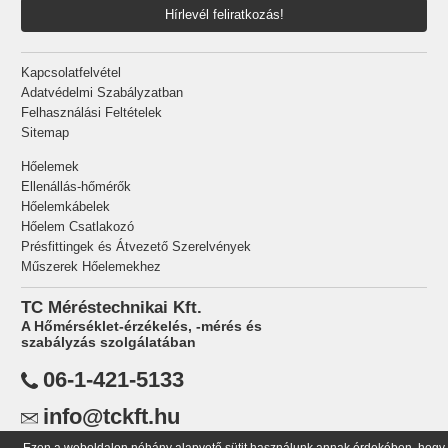
Hírlevél feliratkozás!
Kapcsolatfelvétel
Adatvédelmi Szabályzatban
Felhasználási Feltételek
Sitemap
Hőelemek
Ellenállás-hőmérők
Hőelemkábelek
Hőelem Csatlakozó
Présfittingek és Átvezető Szerelvények
Műszerek Hőelemekhez
TC Méréstechnikai Kft.
A Hőmérséklet-érzékelés, -mérés és
szabályzás szolgálatában
06-1-421-5133
info@tckft.hu