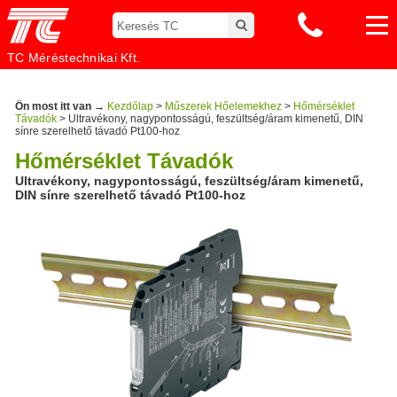
TC Méréstechnikai Kft.
Ön most itt van →
Kezdőlap
>
Műszerek Hőelemekhez
>
Hőmérséklet
Távadók
> Ultravékony, nagypontosságú, feszültség/áram kimenetű, DIN
sínre szerelhető távadó Pt100-hoz
Hőmérséklet Távadók
Ultravékony, nagypontosságú, feszültség/áram kimenetű,
DIN sínre szerelhető távadó Pt100-hoz