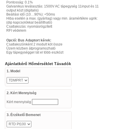
Pontosság: 0.1%
Galvanikus leválasztás: 1500V AC tápegység 11input és 11
output közt (digitalis)
Beállási idő (10…90%): <50ms
Hiba esetén a max. (gyárilag) vagy min. áramértékre ugrik:
(dip kapcsolókkal beállítható)
Csatlakozás: nyomásrögzített
RFI védelem
Opció: Bus Adaptort kérek:
Csatlakozónként 2 modult köt össze
Üzem közben átprogramozható
Egy tápegységgel lát el több eszközt
Ajánlatkérő Hőmérséklet Távadók
1. Model
2. Kért Mennyiség
Kért mennyiség
3. Érzékelő Bemenet