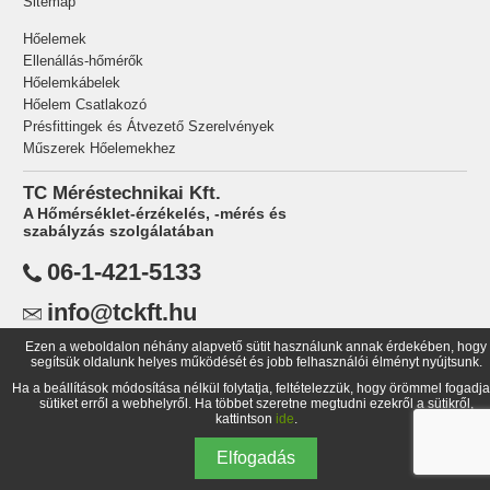
Sitemap
Hőelemek
Ellenállás-hőmérők
Hőelemkábelek
Hőelem Csatlakozó
Présfittingek és Átvezető Szerelvények
Műszerek Hőelemekhez
TC Méréstechnikai Kft.
A Hőmérséklet-érzékelés, -mérés és
szabályzás szolgálatában
06-1-421-5133
info@tckft.hu
Ezen a weboldalon néhány alapvető sütit használunk annak érdekében, hogy
TC Méréstechnikai Kft.,
segítsük oldalunk helyes működését és jobb felhasználói élményt nyújtsunk.
1734 Budapest Pf.: 99
Ha a beállítások módosítása nélkül folytatja, feltételezzük, hogy örömmel fogadja
Magyarország
sütiket erről a webhelyről. Ha többet szeretne megtudni ezekről a sütikről,
kattintson
ide
.
Elfogadás
© 1998-
2026 TC Méréstechnikai Kft.