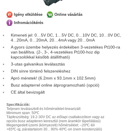
Igény elküldése
Online vásárlás
Infromációkérés
Kimeneti jel: 0…5V DC, 1…5V DC, 0…10V DC, 10…0V DC,
4...20mA, 0…20mA, 20…4mA vagy 20…0mA
A gyors üzembe helyezés érdekében 3-vezetékes Pt100-ra
van beállítva. (2-, 3-, 4-vezetékes Pt100-hoz dip
kapcsolókkal később átállítható)
3-utas galvanikus leválasztás
DIN sínre történő felszereléshez
Apró méretek! (6.2mm x 93.1mm x 102.5mm)
Busz adapterrel online átprogramozható (opció)
CE által bevizsgált
Specifikációk:
Teljesen leválasztott és hőmérséklet-linearizált
Minimum span: 50ºC
Tápfeszültség: 19.2-30V DC az előlapi csatlakozókon vagy az
opciós busz adapteren keresztül (nem áramkör tápellátású)
Megengedett üzemi (környezeti) hőmérséklet: –20ºC-tól
+65ºC-ig, páratartalom 30…90% 40ºC-on (nem kondenzáló)