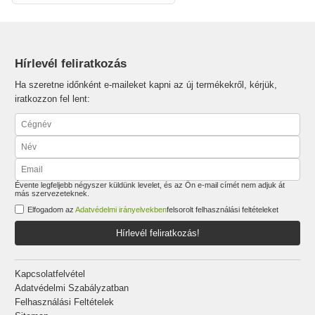
Hírlevél feliratkozás
Ha szeretne időnként e-maileket kapni az új termékekről, kérjük,
iratkozzon fel lent:
Évente legfeljebb négyszer küldünk levelet, és az Ön e-mail címét nem adjuk át
más szervezeteknek.
Elfogadom az
Adatvédelmi irányelvekben
felsorolt felhasználási feltételeket
Hírlevél feliratkozás!
Kapcsolatfelvétel
Adatvédelmi Szabályzatban
Felhasználási Feltételek