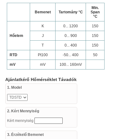
Min.
Bemenet
Tartomány °C
Span
°C
K
0... 1200
150
Hőelem
J
0... 900
150
T
0... 400
150
RTD
Pt100
-50... 400
50
mV
mV
100... 160mV
Ajánlatkérő Hőmérséklet Távadók
1. Model
2. Kért Mennyiség
Kért mennyiség
3. Érzékelő Bemenet