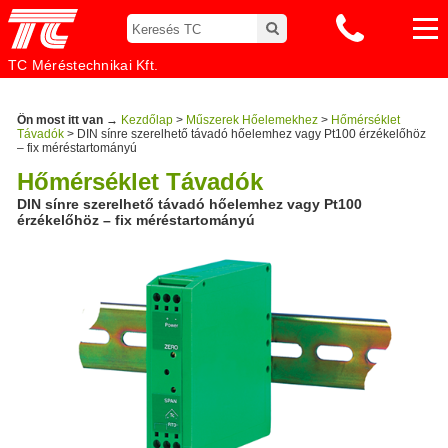
TC Méréstechnikai Kft.
Ön most itt van →
Kezdőlap
>
Műszerek Hőelemekhez
>
Hőmérséklet
Távadók
> DIN sínre szerelhető távadó hőelemhez vagy Pt100 érzékelőhöz
– fix méréstartományú
Hőmérséklet Távadók
DIN sínre szerelhető távadó hőelemhez vagy Pt100
érzékelőhöz – fix méréstartományú