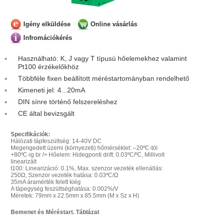
Igény elküldése
Online vásárlás
Infromációkérés
Használható: K, J vagy T típusú hőelemekhez valamint
Pt100 érzékelőkhöz
Többféle fixen beállított méréstartományban rendelhető
Kimeneti jel: 4...20mA
DIN sínre történő felszereléshez
CE által bevizsgált
Specifikációk:
Hálózati tápfeszültség: 14-40V DC
Megengedett üzemi (környezeti) hőmérséklet: –20ºC-tól
+80ºC-ig br /> Hőelem: Hidegponti drift: 0.03ºC/ºC, Millivolt
linearizált
t100: Linearizáció: 0.1%, Max. szenzor vezeték ellenállás:
250Ω, Szenzor vezeték hatása: 0.03ºC/Ω
35mA áramérték felett kiég
A tápegység feszültséghatása: 0.002%/V
Méretek: 79mm x 22.5mm x 85.5mm (M x Sz x H)
Bemenet és Méréstart. Táblázat